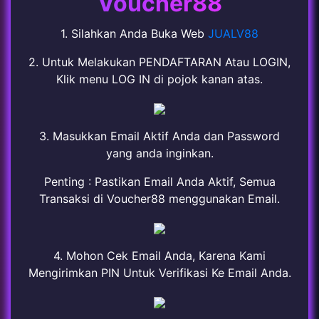
Voucher88
1. Silahkan Anda Buka Web
JUALV88
2. Untuk Melakukan PENDAFTARAN Atau LOGIN,
Klik menu LOG IN di pojok kanan atas.
3. Masukkan Email Aktif Anda dan Password
yang anda inginkan.
Penting : Pastikan Email Anda Aktif, Semua
Transaksi di Voucher88 menggunakan Email.
4. Mohon Cek Email Anda, Karena Kami
Mengirimkan PIN Untuk Verifikasi Ke Email Anda.