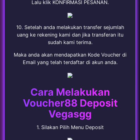
Lalu klik KONFIRMASI PESANAN.
10. Setelah anda melakukan transfer sejumlah
uang ke rekening kami dan jika transferan itu
sudah kami terima.
Maka anda akan mendapatkan Kode Voucher di
Email yang telah terdaftar di akun anda.
Cara Melakukan
Voucher88 Deposit
Vegasgg
1. Silakan Pilih Menu Deposit