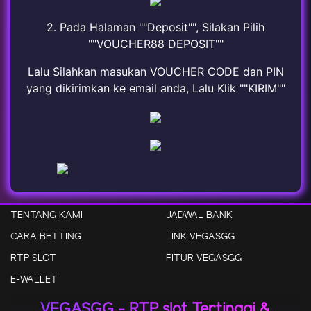
2. Pada Halaman ""Deposit"", Silakan Pilih
""VOUCHER88 DEPOSIT""
Lalu Silahkan masukan VOUCHER CODE dan PIN
yang dikirimkan ke email anda, Lalu Klik ""KIRIM""
TENTANG KAMI
JADWAL BANK
CARA BETTING
LINK VEGASGG
RTP SLOT
FITUR VEGASGG
E-WALLET
VEGASGG - RTP slot Tertinggi &