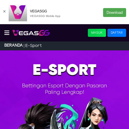
×
VEGASGG
Download
VEGASGG Mobile App
MASUK
DAFTAR
BERANDA
E-Sport