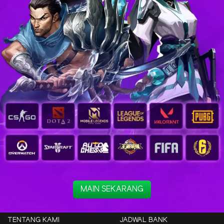
MAIN SEKARANG
TENTANG KAMI
JADWAL BANK