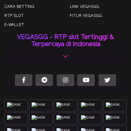
CARA BETTING
LINK VEGASGG
RTP SLOT
FITUR VEGASGG
E-WALLET
VEGASGG - RTP slot Tertinggi &
Terpercaya di Indonesia